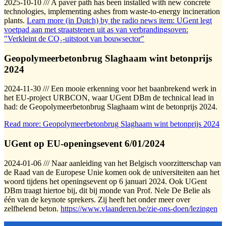
2025-10-10 /// A paver path has been installed with new concrete
technologies, implementing ashes from waste-to-energy incineration
plants.
Learn more (in Dutch) by the radio news item: UGent legt
voetpad aan met straatstenen uit as van verbrandingsoven:
"Verkleint de CO₂-uitstoot van bouwsector"
Geopolymeerbetonbrug Slaghaam wint betonprijs
2024
2024-11-30 /// Een mooie erkenning voor het baanbrekend werk in
het EU-project URBCON, waar UGent DBm de technical lead in
had: de Geopolymeerbetonbrug Slaghaam wint de betonprijs 2024.
Read more: Geopolymeerbetonbrug Slaghaam wint betonprijs 2024
UGent op EU-openingsevent 6/01/2024
2024-01-06 /// Naar aanleiding van het Belgisch voorzitterschap van
de Raad van de Europese Unie komen ook de universiteiten aan het
woord tijdens het openingsevent op 6 januari 2024. Ook UGent
DBm traagt hiertoe bij, dit bij monde van Prof. Nele De Belie als
één van de keynote sprekers. Zij heeft het onder meer over
zelfhelend beton.
https://www.vlaanderen.be/zie-ons-doen/lezingen